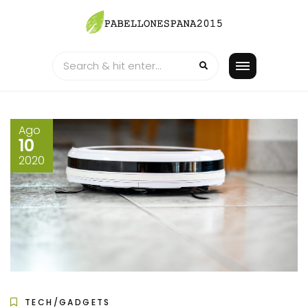
Skip
to
content
Ago
10
2020
TECH/GADGETS