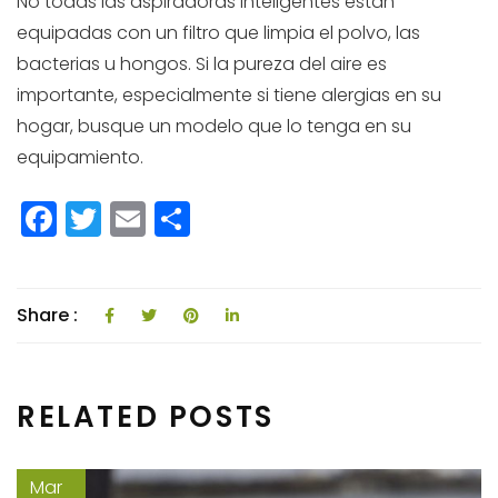
No todas las aspiradoras inteligentes están
equipadas con un filtro que limpia el polvo, las
bacterias u hongos. Si la pureza del aire es
importante, especialmente si tiene alergias en su
hogar, busque un modelo que lo tenga en su
equipamiento.
F
T
E
C
a
w
m
o
c
itt
ai
m
e
e
l
p
Share :
b
r
a
o
rti
RELATED POSTS
o
r
k
Mar