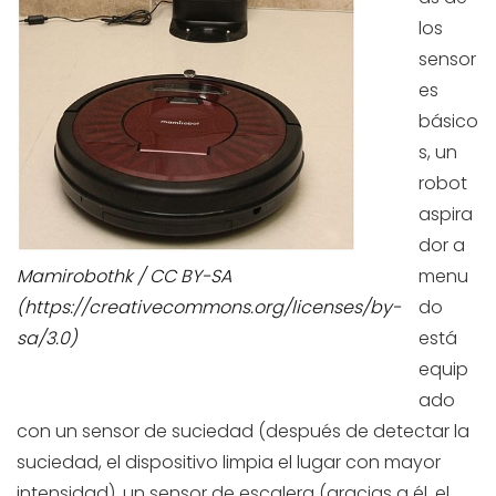
los
sensor
es
básico
s, un
robot
aspira
dor a
Mamirobothk / CC BY-SA
menu
(https://creativecommons.org/licenses/by-
do
sa/3.0)
está
equip
ado
con un sensor de suciedad (después de detectar la
suciedad, el dispositivo limpia el lugar con mayor
intensidad), un sensor de escalera (gracias a él, el