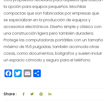
la opción para equipos pequeños. Mochilas
compactas que son fabricadas por empresas que
se especializan en la producción de equipos y
accesorios electrónicos. Diseño simple y clásico con
una construcción ligera pero también duradera.
Protege las computadoras portátiles con un tamaño
máximo de 15.6 pulgadas, también acomoda otras
cosas, como documentos, bolígrafos y suelen incluir
un espacio cómodo y seguro para el teléfono.
F
T
E
C
a
w
m
o
c
itt
ai
m
e
e
l
p
Share :
b
r
a