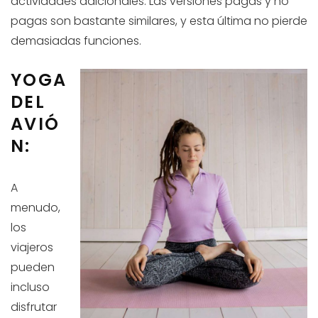
actividades adicionales. Las versiones pagas y no
pagas son bastante similares, y esta última no pierde
demasiadas funciones.
YOGA
DEL
AVIÓ
N:
A
menudo,
los
viajeros
pueden
incluso
disfrutar