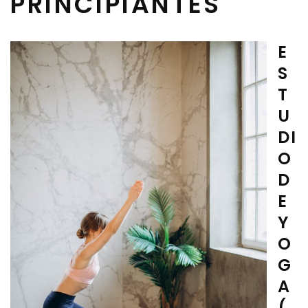
PRINCIPIANTES
E
S
T
U
DI
O
D
E
Y
O
G
A
(