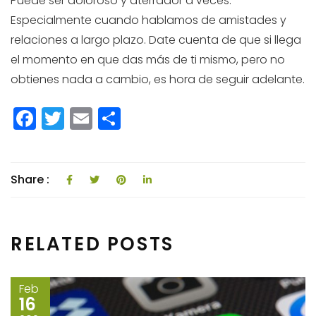
Puede ser doloroso y aterrador a veces.
Especialmente cuando hablamos de amistades y
relaciones a largo plazo. Date cuenta de que si llega
el momento en que das más de ti mismo, pero no
obtienes nada a cambio, es hora de seguir adelante.
F
T
E
C
a
w
m
o
c
itt
ai
m
e
e
l
p
Share :
b
r
a
o
rti
RELATED POSTS
o
r
k
Feb
16