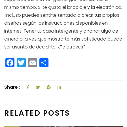
mismo tiempo. Si te gusta el bricolaje y la electrónica,
¡incluso puedes sentirte tentado a crear tus propios
diseños según las instrucciones disponibles en
internet! Tener tu casa inteligente y ahorrar algo de
dinero a la vez que mostrarte más sofisticado puede
ser asunto de decidirte. ¿Te atreves?
F
T
E
C
a
w
m
o
c
itt
ai
m
e
e
l
p
Share :
b
r
a
o
rti
RELATED POSTS
o
r
k